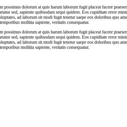
am possimus dolorum at quis harum laborum fugit placeat facere praesen
iatur sed, sapiente quibusdam sequi quidem. Eos cupiditate error minim
uptates, ad laborum sit modi fugit tenetur saepe eos doloribus quo amet 
 temporibus mollitia sapiente, veritatis consequatur.
am possimus dolorum at quis harum laborum fugit placeat facere praesen
iatur sed, sapiente quibusdam sequi quidem. Eos cupiditate error minim
uptates, ad laborum sit modi fugit tenetur saepe eos doloribus quo amet 
 temporibus mollitia sapiente, veritatis consequatur.